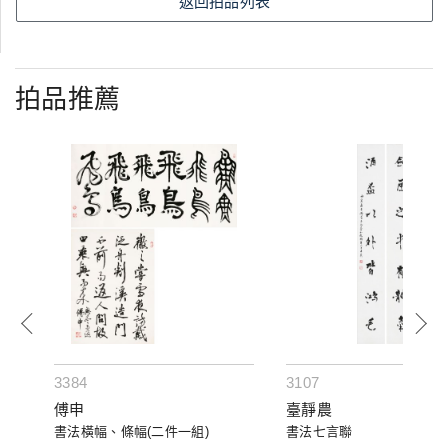
返回拍品列表
拍品推薦
3384
3107
傅申
臺靜農
書法橫幅、條幅(二件一組)
書法七言聯