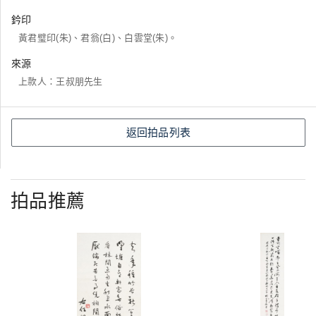
鈐印
黃君璧印(朱)、君翁(白)、白雲堂(朱)。
來源
上款人：王叔朋先生
返回拍品列表
拍品推薦