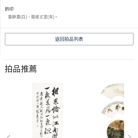
鈐印
臺靜農(白)、龍坡丈室(朱)。
返回拍品列表
拍品推薦