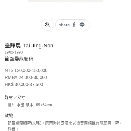
share
臺靜農
Tai Jing-Non
1902-1990
節臨爨龍顏碑
NT$ 120,000-150,000
RMB¥ 24,000-30,000
HK$ 30,000-37,500
媒材／尺寸
鏡片 水墨 紙本, 69x54cm
款識
節臨爨龍顏碑(文略)。康南海詩云漢京以後音塵絕惟有龍顏第一碑，
靜者。