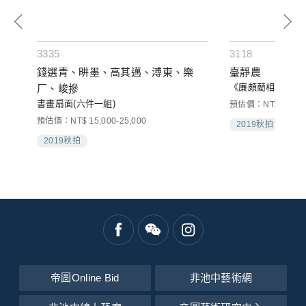
3335
3118
錢選青、畊墨、高其邁、溥東、樂
臺靜農
《廉頗藺相如列傳
厂、峻摻
書畫扇面(六件一組)
預估價：NT$ 200,00
預估價：NT$ 15,000-25,000
2019秋拍
2019秋拍
帝圖Online Bid
非池中藝術網