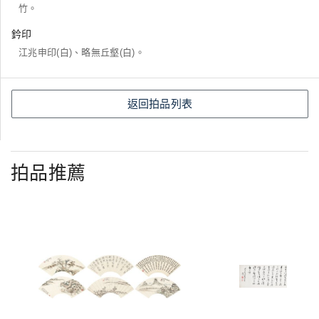
竹。
鈐印
江兆申印(白)、略無丘壑(白)。
返回拍品列表
拍品推薦