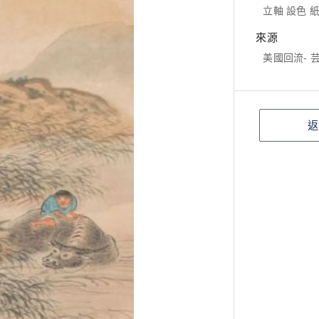
立軸 設色 紙本
來源
美國回流- 
返