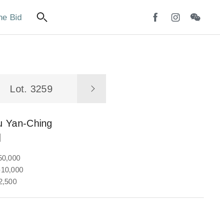
ne Bid
Lot. 3259
u Yan-Ching
圖
50,000
10,000
2,500