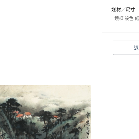
媒材／尺寸
鏡框 設色 紙本
返