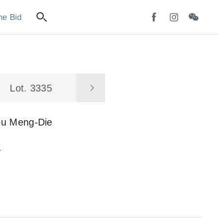
ne Bid
Lot. 3335
ou Meng-Die
生