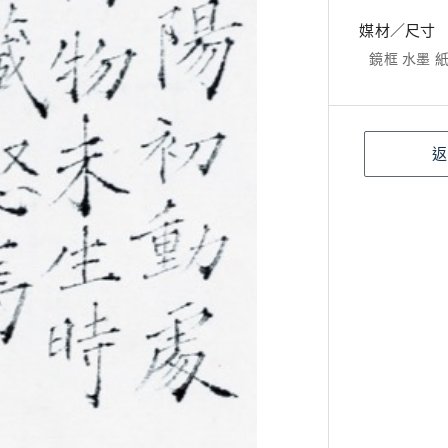
媒材／尺寸
鏡框 水墨 紙本
返