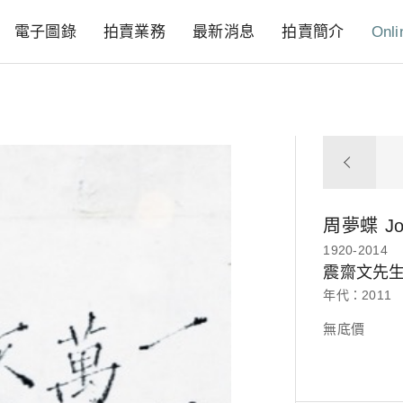
電子圖錄
拍賣業務
最新消息
拍賣簡介
Onli
周夢蝶
J
1920-2014
震齋文先
年代：2011
無底價