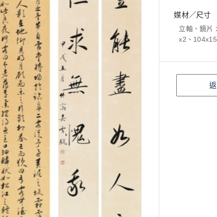
媒材／尺寸
立軸、鏡片 水墨
x2、104x15
返