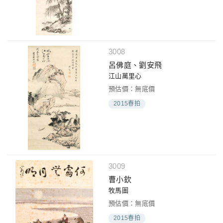
3008
呂佛庭、劉安飛
江山萬里心
預估價：無底價
2015春拍
3009
曹小欽
牧馬圖
預估價：無底價
2015春拍