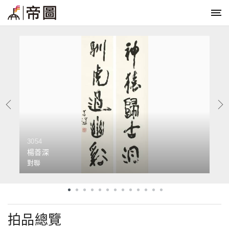
3054
3
楊善深
對聯
拍品總覽