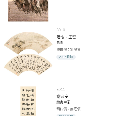
3010
陸恢、王雲
扇面
預估價：無底價
2015春拍
3011
謝宗安
隸書中堂
預估價：無底價