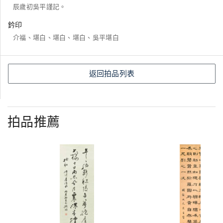
辰歲初吳平謹記。
鈐印
介福、堪白、堪白、堪白、吳平堪白
返回拍品列表
拍品推薦