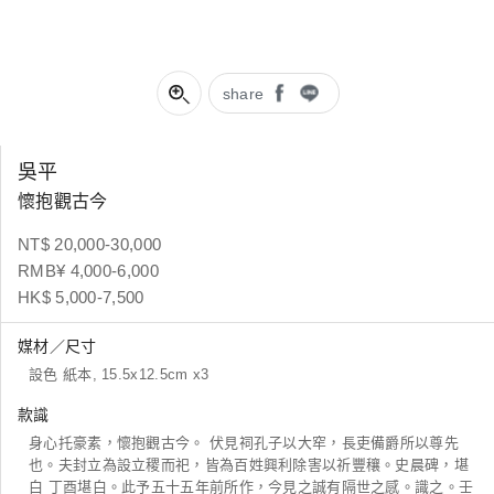
share
吳平
懷抱觀古今
NT$ 20,000-30,000
RMB¥ 4,000-6,000
HK$ 5,000-7,500
媒材／尺寸
設色 紙本, 15.5x12.5cm x3
款識
身心托豪素，懷抱觀古今。 伏見祠孔子以大窂，長吏備爵所以尊先
也。夫封立為設立稷而祀，皆為百姓興利除害以祈豐穰。史晨碑，堪
白 丁酉堪白。此予五十五年前所作，今見之誠有隔世之感。識之。壬