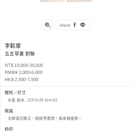
share
李轂摩
五言草書 對聯
NT$ 10,000-30,000
RMB¥ 2,000-6,000
HK$ 2,500-7,500
媒材／尺寸
水墨 紙本, 128.5x33.5cmX2
款識
文卿道兄雅正，雨過琴書潤，風來翰墨香。
鈐印