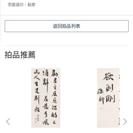
李國謨印、轂摩
返回拍品列表
拍品推薦