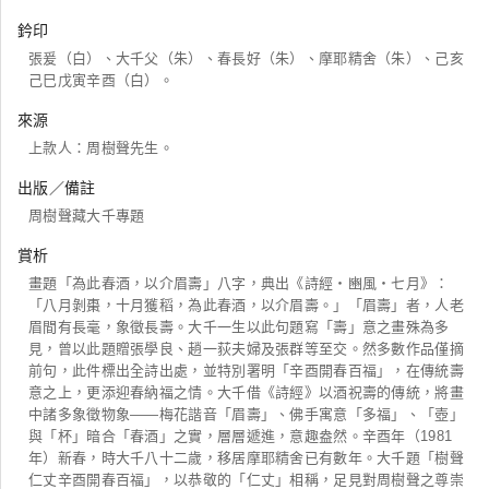
鈐印
張爰（白）、大千父（朱）、春長好（朱）、摩耶精舍（朱）、己亥
己巳戊寅辛酉（白）。
來源
上款人：周樹聲先生。
出版／備註
周樹聲藏大千專題
賞析
畫題「為此春酒，以介眉壽」八字，典出《詩經・豳風・七月》：
「八月剝棗，十月獲稻，為此春酒，以介眉壽。」「眉壽」者，人老
眉間有長毫，象徵長壽。大千一生以此句題寫「壽」意之畫殊為多
見，曾以此題贈張學良、趙一荻夫婦及張群等至交。然多數作品僅摘
前句，此件標出全詩出處，並特別署明「辛酉開春百福」，在傳統壽
意之上，更添迎春納福之情。大千借《詩經》以酒祝壽的傳統，將畫
中諸多象徵物象——梅花諧音「眉壽」、佛手寓意「多福」、「壺」
與「杯」暗合「春酒」之實，層層遞進，意趣盎然。辛酉年（1981
年）新春，時大千八十二歲，移居摩耶精舍已有數年。大千題「樹聲
仁丈辛酉開春百福」，以恭敬的「仁丈」相稱，足見對周樹聲之尊崇