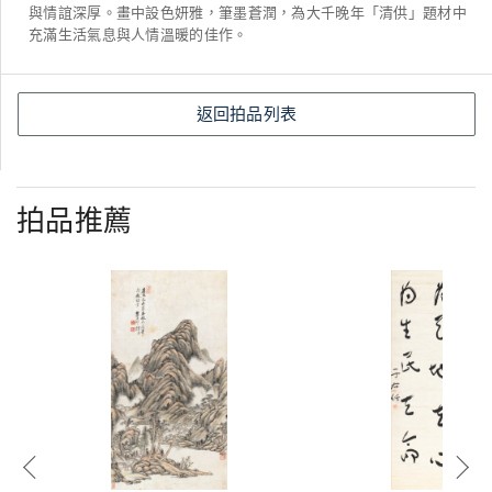
與情誼深厚。畫中設色妍雅，筆墨蒼潤，為大千晚年「清供」題材中
充滿生活氣息與人情溫暖的佳作。
返回拍品列表
拍品推薦