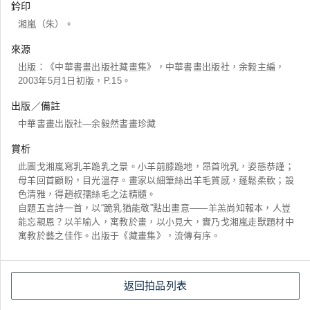
鈐印
湘嵐（朱）。
來源
出版：《中華書畫出版社藏畫集》，中華書畫出版社，余毅主編，
2003年5月1日初版，P.15。
出版／備註
中華書畫出版社―余毅然書畫珍藏
賞析
此圖戈湘嵐寫乳羊跪乳之景。小羊前膝跪地，昂首吮乳，姿態恭謹；
母羊回首顧盼，目光溫存。畫家以細筆絲出羊毛質感，蓬鬆柔軟；設
色清雅，得趙叔孺絲毛之法精髓。
自題五言詩一首，以“跪乳猶能敬”點出畫意——羊羔尚知報本，人豈
能忘親恩？以羊喻人，寓教於畫，以小見大，實乃戈湘嵐走獸題材中
寓教於藝之佳作。出版于《藏畫集》，流傳有序。
返回拍品列表