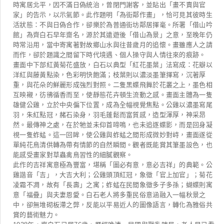
時寓居北平，因不滿日偽統治，曾閉門謝客，並貼出「畫不賣與官
家」的告示，以示氣節。此作題明「為街鄰作畫」，恰可見其彼時生
活狀態：不與日偽合作，卻樂於為普通街坊鄰居揮毫。所署「借山吟
館」為齊白石早年齋名，源於其遠遊後「借山為景」之意，至晚年仍
時常沿用，當中寄寓著對故鄉山水與往昔歲月的追懷。畫雖應人之請
而作，卻於題識之間留下時代境遇、個人操守與人情往來的痕跡。
畫面中下部紅黃菊花盛放，白石以典型「紅花墨葉」法寫成：花瓣以
洋紅與藤黃點染，色彩明快飽滿；枝葉則以濃淡墨筆揮寫，沉著厚
重，與花朵的鮮麗形成強烈對照。二隻黑蝶飛舞於花叢之上，墨色相
互映襯，彷彿循香而至，使靜態花卉頓生流動之感。畫面主體為一隻
雄健公雞，立於中央偏下位置，成為全幅視覺焦點。公雞以濃墨寫尾
羽，朱紅點冠，赭石染身，羽毛蓬鬆而富質感，造型渾厚，神采昂
然。最傳神之處，在於牠並未仰首啼鳴，也未追逐蝶影，而是回身凝
視一隻蚱蜢。這一回眸，使公雞與蚱蜢之間形成微妙對峙，畫面遂從
單純花鳥清供轉為帶有情節的自然瞬間。觀者既能賞其筆墨設色，也
能感受畫家對草蟲禽鳥習性的細膩觀察。
此作的吉祥寓意極為豐富，堪稱「圖必有意，意必吉祥」的典範。公
雞諧音「吉」，大吉大利；公雞頭頂紅冠，象徵「官上加官」；菊花
凌霜不凋，故有「長壽」之寓；蚱蜢在民間象徵多子多孫；蝴蝶則寓
意「福疊」與夫妻恩愛。白石老人將多重民俗意涵融入一幅秋景之
中，卻無堆砌板滯之弊，反能以平易近人的圖像語言，轉化為雅俗共
賞的藝術魅力。