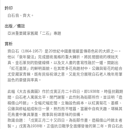
鈐印
白石翁、齊大。
出版／備註
亞洲重要藏家舊藏「二石」專題
賞析
齊白石（1864-1957）是20世紀中國畫壇最富傳奇色彩的大師之一。
他以「衰年變法」完成藝術風格的重大轉折，將民間藝術的樸拙天
真、金石篆刻的勁健線條，以及文人畫的書寫性融於一爐，開創出
「紅花墨葉」的鮮明面貌。在其眾多花鳥題材中，公雞與菊花的組合
尤受藏家青睞，既有民俗祝頌之意，又能充分展現白石老人晚年用筆
設色的豪健與率真。
此幅《大吉長壽圖》作於戊寅正月二十四日，即1938年，時值抗戰期
間，白石老人寓居北平，閉門謝客，此作則為街鄰所作，並註明「造
稿借山吟館」。全幅尺幅宏闊，立軸設色絹本，以紅黃菊花、墨蝶、
公雞與蚱蜢組成秋日一景，熱烈而不喧囂，富麗中自有天趣，堪稱其
花鳥畫中兼具筆墨、敘事與祝頌意味的佳構。
款識自題：「戊寅正月二十又四日，為街鄰作畫，造稿借山吟館主者
製。」戊寅為1938年，正值抗日戰爭全面爆發後的第二年。齊白石此