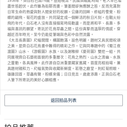
1938年，齊白石已屆76歲。歷經晚清、民國與戰亂時局，老人早已看
盡世態起伏。此作雖為街鄰而畫，筆墨間卻無應酬之態，反而充滿對
日常生命的熱愛與對人間安好的祝願。公雞的回眸、蚱蜢的警覺、粉
蝶的翩飛、菊花的盛放，共同凝定成一個鮮活的秋日片刻。在戰火紛
飛的年代，白石老人沒有直接描寫時局動盪，而是將和平、長壽、多
福與喜訊的願望，寄託於花鳥草蟲之間。這份真摯而溫厚的情感，穿
越近百年時光，至今仍能從筆端與色彩中自然流露。
《大吉長壽圖》尺幅開闊，構圖飽滿，設色明麗，題材又具民間祝頌
之美，是齊白石花鳥畫中難得的精彩之作。它與同專題中的《蜀江夜
渡圖》山水、《游蝦圖》水族，以及謝稚柳《夏荷圖》雙挖一組，共
同展現齊白石藝術面貌的多重層次：花鳥之熱烈、山水之清幽、水族
之靈動，各具風神。此作源自亞洲重要藏家舊藏，首度亮相拍場，兼
具題材親和力、尺幅氣勢與收藏新鮮度。若懸之廳堂，則紅菊照眼，
雄雞回首，草蟲有聲，粉蝶來儀；日日見吉，歲歲添壽，正與白石老
人筆下所寄託的美好心願相應。
返回拍品列表