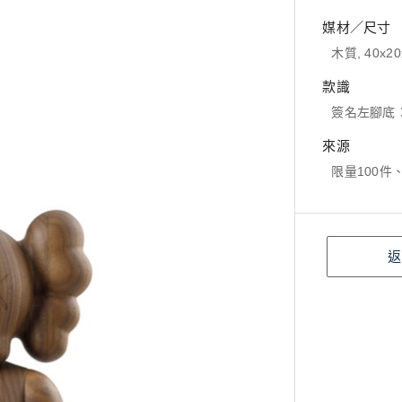
媒材／尺寸
木質, 40x20
款識
簽名左腳底：K
來源
限量100件
返