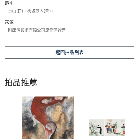
鈐印
玉山(白)、桃城散人(朱)。
來源
附唐灣藝術有限公司原作保證書
返回拍品列表
拍品推薦