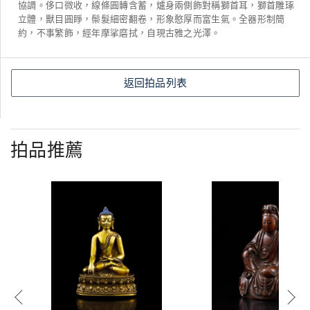
協調。侈口微收，線條圓轉含蓄，爐身兩側飾對稱獅首耳，獅首雕琢
立體，獸目圓睜，鬃髮細密翻卷，形象憨厚而富生氣。全器形制簡
約，不事繁飾，經年摩挲磨拭，自現古雅之光澤。
返回拍品列表
拍品推薦