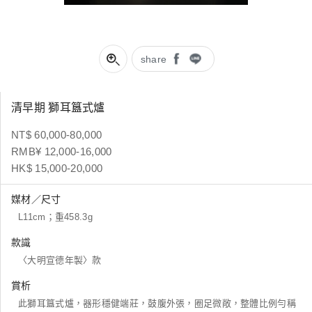
share
清早期 獅耳簋式爐
NT$ 60,000-80,000
RMB¥ 12,000-16,000
HK$ 15,000-20,000
媒材／尺寸
L11cm；重458.3g
款識
〈大明宣德年製〉款
賞析
此獅耳簋式爐，器形穩健端莊，鼓腹外張，圈足微敞，整體比例勻稱