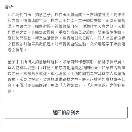
賞析
此件清代白玉「如意童子」以白玉圓雕而成，玉質細膩凝潤，光澤柔
和內斂，通體琢磨勻淨，撫之溫潤如脂。童子頭梳雙髻，開臉圓潤飽
滿，眉眼含笑，嘴角微揚，神情歡悅自在，洋溢稚氣天真之態。人物
作橫臥之姿，身軀舒展微蜷，手捧如意高舉於肩側，雙腿微屈後翹，
姿態悠閒靈動，極富生活情趣。裸身雕刻尤見匠心，匠人以圓婉流暢
之弧線刻劃孩童柔嫩肌理，肢體轉折自然生動，充分展現童子嬌憨活
潑之神采。
童子手中所持大如意雕琢醒目，如意首部作卷雲形，柄身修長舒展，
與人物橫臥姿態相互呼應，形成流動連續之構圖節奏。如意自古為祥
瑞之器，寓意萬事順遂、稱心遂願，明清時期尤為宮廷與文人階層所
珍視，常見於祝壽、賀喜與清供題材之中。匠人巧妙將如意與童子結
合，不僅增添畫面逸趣，更寓「吉祥如意」、「人生順遂」之美好祝
願。
返回拍品列表