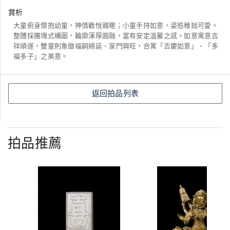
賞析
大童俯身懷抱幼童，神情歡悅親暱；小童手持如意，姿態稚拙可愛。
整體採團塊式構圖，輪廓渾厚圓融，富有安定溫馨之感。如意寓意吉
祥順遂，雙童則象徵福嗣綿延、家門興旺，合寓「吉慶如意」、「多
福多子」之美意。
返回拍品列表
拍品推薦