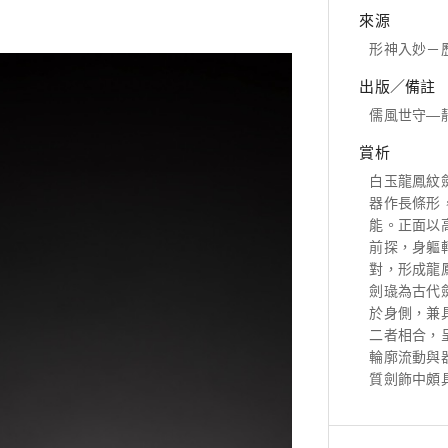
來源
形神入妙－
出版／備註
儒風世守—
賞析
白玉龍鳳紋
器作長條形
能。正面以
前探，身軀
對，形成龍
劍璏為古代
於身側，兼
二者相合，
輪廓流動與
質劍飾中頗