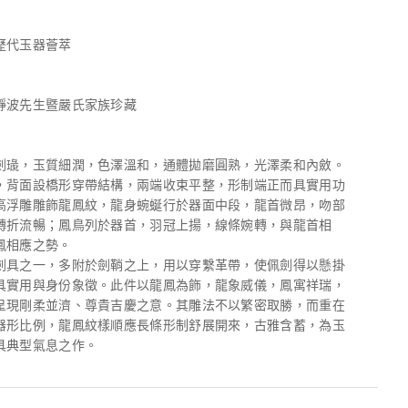
歷代玉器薈萃
靜波先生暨嚴氏家族珍藏
劍璏，玉質細潤，色澤溫和，通體拋磨圓熟，光澤柔和內斂。
，背面設橋形穿帶結構，兩端收束平整，形制端正而具實用功
高浮雕雕飾龍鳳紋，龍身蜿蜒行於器面中段，龍首微昂，吻部
轉折流暢；鳳鳥列於器首，羽冠上揚，線條婉轉，與龍首相
鳳相應之勢。
劍具之一，多附於劍鞘之上，用以穿繫革帶，使佩劍得以懸掛
具實用與身份象徵。此件以龍鳳為飾，龍象威儀，鳳寓祥瑞，
呈現剛柔並濟、尊貴吉慶之意。其雕法不以繁密取勝，而重在
器形比例，龍鳳紋樣順應長條形制舒展開來，古雅含蓄，為玉
具典型氣息之作。