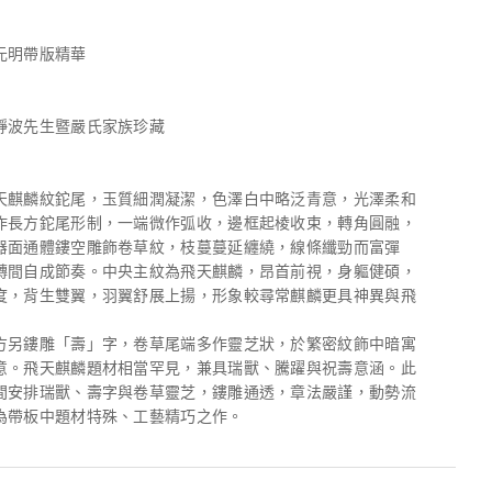
元明帶版精華
靜波先生暨嚴氏家族珍藏
天麒麟紋鉈尾，玉質細潤凝潔，色澤白中略泛青意，光澤柔和
作長方鉈尾形制，一端微作弧收，邊框起棱收束，轉角圓融，
器面通體鏤空雕飾卷草紋，枝蔓蔓延纏繞，線條纖勁而富彈
轉間自成節奏。中央主紋為飛天麒麟，昂首前視，身軀健碩，
度，背生雙翼，羽翼舒展上揚，形象較尋常麒麟更具神異與飛
方另鏤雕「壽」字，卷草尾端多作靈芝狀，於繁密紋飾中暗寓
意。飛天麒麟題材相當罕見，兼具瑞獸、騰躍與祝壽意涵。此
間安排瑞獸、壽字與卷草靈芝，鏤雕通透，章法嚴謹，動勢流
為帶板中題材特殊、工藝精巧之作。