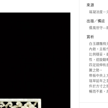
來源
端凝法度－
出版／備註
儒風世守—
賞析
白玉鏤雕飛
內斂。主板
比例穩妥。
性，迴旋翻
四足屈伸有
騰之勢。
帶板中央上
瑞草延年之
件於方寸之
暢而不紊，