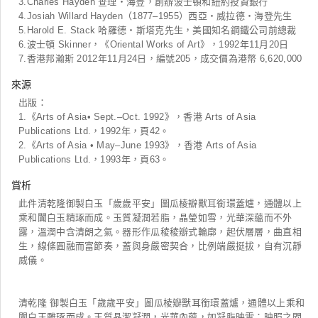
3.Charles Hayden 查理・海登，創辦波士頓和紐約投資銀行
4.Josiah Willard Hayden（1877–1955）西亞・威拉德・海登先生
5.Harold E. Stack 哈羅德・斯塔克先生，美國知名鋼鐵公司前總裁
6.波士頓 Skinner，《Oriental Works of Art》，1992年11月20日
7.香港邦瀚斯 2012年11月24日，編號205，成交價為港幣 6,620,000
來源
出版：
1.《Arts of Asia• Sept.–Oct. 1992》，香港 Arts of Asia
Publications Ltd.，1992年，頁42。
2.《Arts of Asia • May–June 1993》，香港 Arts of Asia
Publications Ltd.，1993年，頁63。
賞析
此件清乾隆御製白玉「歲歲平安」圖瓜棱瓣獸耳銜環蓋爐，通體以上
乘和闐白玉精琢而成。玉質凝潤若脂，晶瑩如雪，光華深蘊而不外
露，溫潤中含清朗之氣。器形作瓜稜稜瓣式輪廓，起伏層層，曲直相
生，線條圓融而富節奏，蓋與身嚴密契合，比例端嚴挺拔，自有沉靜
威儀。
清乾隆 御製白玉「歲歲平安」圖瓜棱瓣獸耳銜環蓋爐，通體以上乘和
闐白玉雕琢而成。玉質晶潔凝潤，光華內蘊，如凝脂映雪；映照之間