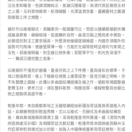
泛出柔和暖意，色調清雅純正，氣韻沉穩雍容，為清代宮廷御用玉材
之上選。玉料質地緻密，肌理細膩，光澤溫潤含蓄，盡顯選材之嚴謹
與御製工序之規整。
器形作瓜棱稜瓣式，其輪廓非一般圓腹可比，而是以連續稜瓣起伏構
成器身節奏，瓣瓣相接，弧面轉折自然，曲直交融之間見柔中寓勁。
此類造形對玉工要求極高，外壁須依棱線逐瓣推磨，內膛亦須隨外形
弧勢均勻掏琢，使器壁厚薄一致，方能於光線穿透時呈現均勻柔潤之
玉色。若棱線稍偏，則全器比例失衡；若壁厚不勻，則光色深淺不
一，難成沉穩完整之氣象。
瓜棱瓣形不僅見於器腹，蓋身亦與之上下呼應。蓋與身扣合精準，子
母口銜接周密，使上下棱瓣在視覺上連貫成勢，既見分瓣之明晰，亦
不失整體之圓融。此種以多曲面結構統攝全器之作，遠較常規圓整器
更費玉材、更考刀法，須在整料取勢、掏膛控厚、棱線修整與合縫比
例之間取得高度平衡。
乾隆年間，來自痕都斯坦之玉器陸續經由新疆及宮廷進貢渠道進入內
廷。此類器物造形輕盈秀雅，尤以瓜棱式、花瓣式及多曲面結構見
長，兼具異域風格與精湛工藝，深為乾隆皇帝所賞識。據《清宮內務
府造辦處活計檔》及相關宮廷文獻記載，乾隆帝曾命造辦處與蘇州玉
作匠師參酌其樣式加以仿製，並融入中國傳統審美與宮廷規制，形成