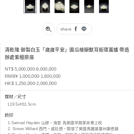
share
清乾隆 御製白玉「歲歲平安」圖瓜棱瓣獸耳銜環蓋爐 帶造
辦處紫檀原座
NT$ 5,000,000-8,000,000
RMB¥ 1,000,000-1,600,000
HK$ 1,250,000-2,000,000
媒材／尺寸
L19.5xH11.5cm
鈐印
1.Samuel Hayden 山繆・海登 為美國早期革命軍上校
2. Simon Willard 西門・威拉德，開發了美國馬薩諸塞州康德鎮