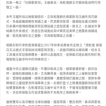
別具一格之「仿痕都斯坦」玉器風尚，為乾隆朝玉作藝術極具時代特
徵之一脈。
本件玉爐所採瓜棱稜瓣造形，正與乾隆朝仿痕都斯坦玉器所見花瓣
式、多曲面輪廓頗有相通之處。然其獸耳銜環、蓮瓣鈕及爐式規制，
仍承襲中國傳統禮器與宮廷陳設器之造型語彙。換言之，此器並非單
純摹仿外來樣式，而是在西域風尚與中華宮廷美學之間重新熔鑄成
器，既見異域形式之靈動，亦具御製陳設之莊嚴。
相關形制可參酌香港蘇富比2017年秋季拍賣會所呈現之「清乾隆 御製
白玉瓜棱式羊首掐絲琺瑯提樑茶壺」。該器同樣採瓜棱結構，結合玉
工與複合宮廷裝飾體系，最終以高額成交，從側面印證此類形制於乾
隆御製玉器序列中的特殊地位。
爐蓋中央立蓮瓣式爐鈕，作覆仰相承之態，瓣葉層層舒展，起伏自
然，脈絡刻劃細緻入微。尤為難得者，鈕頂各瓣葉之上復飾如意雲
紋，雲頭卷曲翻轉，線條流麗婉轉，層層環繞於蓮瓣之間，使原本靜
穆端莊之蓮鈕更添祥瑞華美之氣。此類於盈寸之間兼施蓮瓣與如意雲
紋雙重裝飾者，在乾隆宮廷玉器中並不多見，不僅增加整體層次變
化，亦反映御製玉作追求繁縟而不失秩序之裝飾美學。
器側雙耳以高浮雕技法琢刻螭龍，龍首昂揚，雙目炯然，鼻梁與雲氣