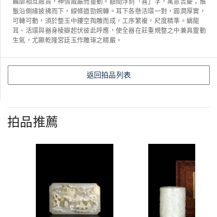
輪廓相互融貫，神情威嚴而靈動。額間浮刻「喜」字，寓意吉慶；鬚
鬣沿側緣披拂而下，線條遒勁婉轉。耳下各懸活環一對，圓潤厚實，
可轉可動，須於整玉中鏤空掏雕而成，工序繁複，尺度精準。螭龍
耳、活環與器身棱瓣起伏彼此呼應，使全器在莊重規整之中兼具靈動
生氣，尤顯乾隆宮廷玉作雕琢之精嚴。
返回拍品列表
拍品推薦