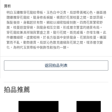
賞析
明白玉鏤雕穿花龍紋帶板，玉色白中泛青，局部帶黃褐沁色。器面通
體鏤雕穿花龍紋，龍身修長蜿蜒，橫貫於花葉枝蔓之間，首部昂揚，
鬚髮後掠，身軀起伏有勢，鱗紋以細密陰線刻劃。四周花葉繁密舒
展，枝蔓迴旋穿繞，與龍身相互交錯，形成層次豐富的通景布局。
穿花龍紋兼具祥瑞與繁盛之意，龍行花間，既見威儀，亦增生機。此
件鏤雕細密，虛實相映，於長方版面中安排龍身、花葉與枝蔓，構圖
繁而不亂，動勢連貫。局部沁色散見邊緣與花葉之間，增添層次變
化，為明代玉質帶板中裝飾性較強的一類。
返回拍品列表
拍品推薦