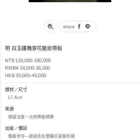
share
明 白玉鏤雕穿花龍紋帶板
NT$ 120,000-180,000
RMB¥ 24,000-36,000
HK$ 30,000-45,000
媒材／尺寸
L7.4cm
來源
端凝法度－元明帶版精華
出版／備註
儒風世守—靜波先生暨嚴氏家族珍藏