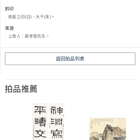
鈐印
張爰之印(白)、大千(朱)。
來源
上款人：蔣孝慈先生。
返回拍品列表
拍品推薦