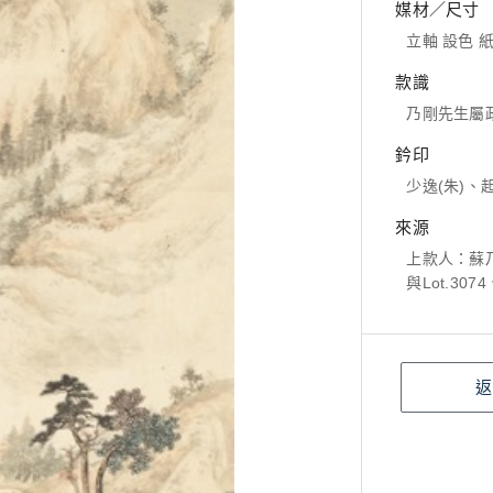
媒材／尺寸
立軸 設色 紙本
款識
乃剛先生屬
鈐印
少逸(朱)、
來源
上款人：蘇
與Lot.30
返