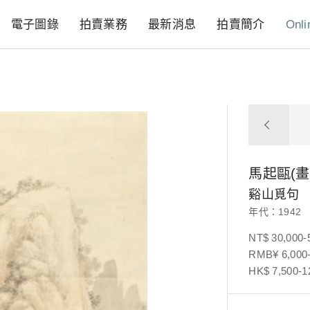
電子圖錄
拍賣業務
最新消息
拍賣簡介
Onli
馬起甌(畫
谿山覓句
年代：1942
NT$ 30,000-
RMB¥ 6,000-
HK$ 7,500-1