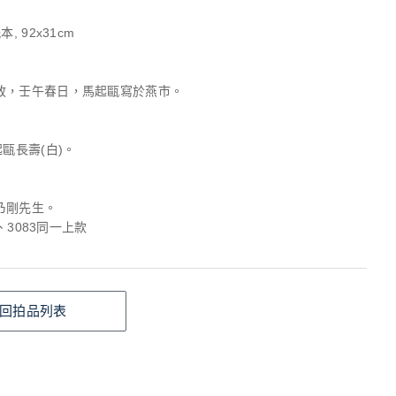
, 92x31cm
政，壬午春日，馬起甌寫於燕市。
起甌長壽(白)。
乃剛先生。
74、3083同一上款
回拍品列表