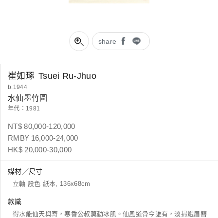
share
崔如琢
Tsuei Ru-Jhuo
b.1944
水仙墨竹圖
年代：1981
NT$ 80,000-120,000
RMB¥ 16,000-24,000
HK$ 20,000-30,000
媒材／尺寸
立軸 設色 紙本, 136x68cm
款識
得水能仙天與寄，寒香公叔莫動冰肌。仙風道骨今誰有，淡掃蛾眉簪