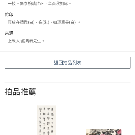
一枝。雋泰婉瑱雅正，辛酉秋如琢。
鈐印
真放在精微(白)、崔(朱)、如琢筆墨(白) 。
來源
上款人:嚴雋泰先生。
返回拍品列表
拍品推薦