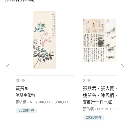
3048
3252
黃賓虹
張默君、張大夏、丁治
詠月季花軸
姚夢谷、陳鳳桐、郭燕
書畫(十一件一組)
陳肇英、佚名
預估價：NT$ 600,000-1,200,000
預估價：NT$ 20,000-30,000
2026迎春
2026迎春