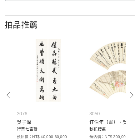
拍品推薦
3076
3050
吳子深
任伯年（畫）、吳雲（
行書七言聯
秋花棲禽
000
預估價：NT$ 40,000-60,000
預估價：NT$ 200,000-300,0