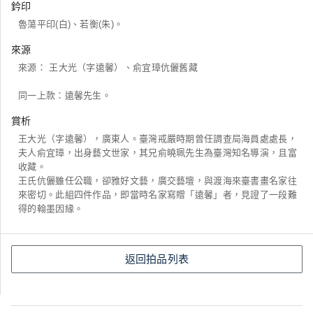
鈐印
魯蕩平印(白)、若衡(朱)。
來源
來源： 王大光（字遠馨）、俞宜璋伉儷舊藏
同一上款：遠馨先生。
賞析
王大光（字遠馨），廣東人。臺灣戒嚴時期曾任調查局海員處處長，
夫人俞宜璋，出身藝文世家，其兄俞曉珮先生為臺灣知名導演，且富
收藏。
王氏伉儷雖任公職，卻雅好文藝，廣交藝壇，與渡海來臺書畫名家往
來密切。此組四件作品，即當時名家寫贈「遠馨」者，見證了一段難
得的翰墨因緣。
返回拍品列表