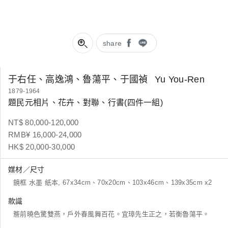
share
于右任、高逸鴻、魯蕩平、于國禎
Yu You-Ren
1879-1964
題民元相片、花卉、對聯、行書(四件一組)
NT$ 80,000-120,000
RMB¥ 16,000-24,000
HK$ 20,000-30,000
媒材／尺寸
鏡框 水墨 紙本, 67x34cm、70x20cm、103x46cm、139x35cm x2
款識
簷前曉色驚雙燕，戶外春風舞百花。宜璋先生正之，若衡魯蕩平。