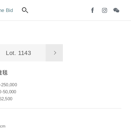
ne Bid
Lot. 1143
柱毯
-250,000
-50,000
62,500
8cm