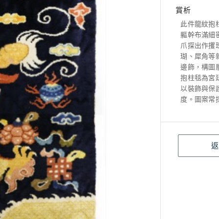
賞析
此件龍紋抱
軀幹布滿細
爪探出作攫
瑚、犀角等
邊飾，構圖
抱柱毯為宮
以裝飾與保
度。圖案常
返