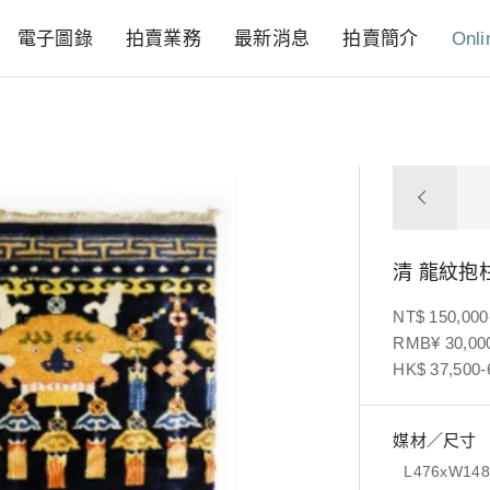
電子圖錄
拍賣業務
最新消息
拍賣簡介
Onli
清 龍紋抱
NT$ 150,000
RMB¥ 30,000
HK$ 37,500-
媒材／尺寸
L476xW14