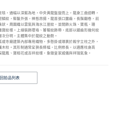
柱毯，通幅以深藍為地，中央黃龍盤旋而上，龍身三曲迴轉，
密鱗紋，鬃鬣外張，神態昂揚。龍首張口露齒，長鬚翻卷，前
珠狀。周圍織以雲氣與海水江崖紋，並間飾火珠、寶瓶、珊
雜寶紋樣。上緣裝飾瓔珞、饕餮紋飾帶，底部以鋸齒形幾何紋
層次分明，主體集中於龍紋之動勢。
廷或寺廟建築內部專用織物，多懸掛或環裹於殿宇立柱之外，
護木柱。其形制通常呈狹長條幅，比例修長，以適應柱身高
採龍鳳、寶相花或吉祥紋樣，象徵皇家威儀與祥瑞氣象。
回拍品列表