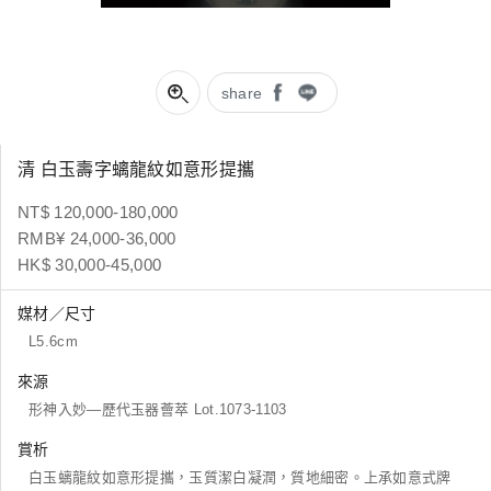
share
清 白玉壽字螭龍紋如意形提攜
NT$ 120,000-180,000
RMB¥ 24,000-36,000
HK$ 30,000-45,000
媒材／尺寸
L5.6cm
來源
形神入妙―歷代玉器薈萃 Lot.1073-1103
賞析
白玉螭龍紋如意形提攜，玉質潔白凝潤，質地細密。上承如意式牌