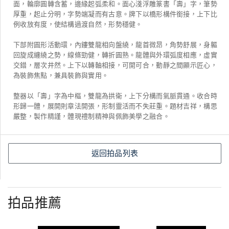
面，輪廓圓轉含蓄，邊緣起弧柔和。面心淺浮雕篆書「壽」字，筆勢
厚重，起止分明，字勢端凝而有古意。牌下以橋形構件銜接，上下比
例收放有度，使結構過渡自然，形勢穩健。
下部附圓形活動環，內鏤雙龍相向盤繞，龍首微昂，角勢舒展，身軀
回旋成纏繞之勢，線條勁健，轉折圓熟。龍體與外環弧度相應，虛實
交錯，層次井然。上下以轉軸相接，可開可合，動靜之間顯示匠心，
為裝飾焦點，兼具裝飾與實用。
整器以「壽」字為中樞，雙龍為拱衛，上下分構而氣脈貫通。收合時
形歸一體，展開則章法開張，形制靈活而不失莊重。題材吉祥，構思
嚴整，製作精謹，體現禮制精神與佩飾美學之融合。
返回拍品列表
拍品推薦