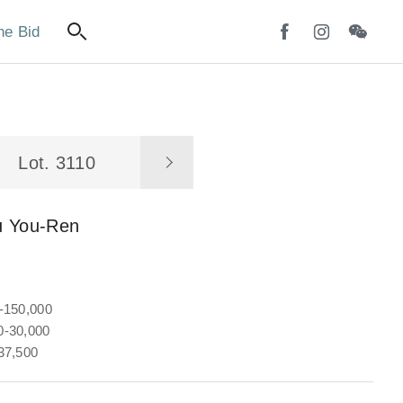
ne Bid
Lot. 3110
u You-Ren
-150,000
-30,000
37,500