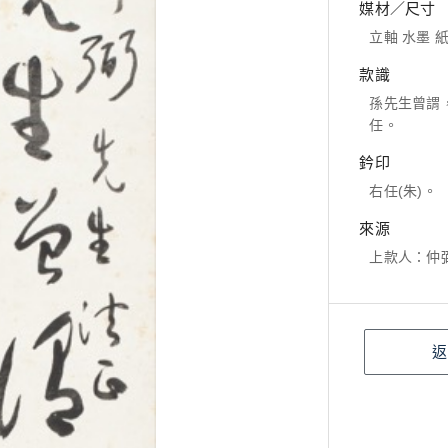
媒材／尺寸
立軸 水墨 紙本
款識
孫先生曾謂
任。
鈐印
右任(朱)。
來源
上款人：仲
返