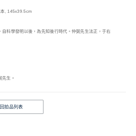
, 145x39.5cm
，自科學發明以後，為先知後行時代。仲弼先生法正，于右
弼先生。
回拍品列表