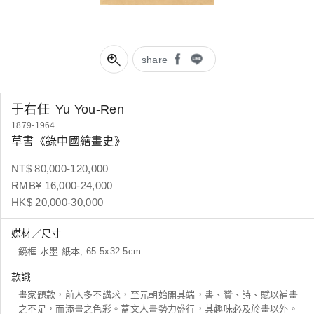
share
于右任
Yu You-Ren
1879-1964
草書《錄中國繪畫史》
NT$ 80,000-120,000
RMB¥ 16,000-24,000
HK$ 20,000-30,000
媒材／尺寸
鏡框 水墨 紙本, 65.5x32.5cm
款識
畫家題款，前人多不講求，至元朝始開其端，書、贊、詩、賦以補畫
之不足，而添畫之色彩。蓋文人畫勢力盛行，其趣味必及於畫以外。