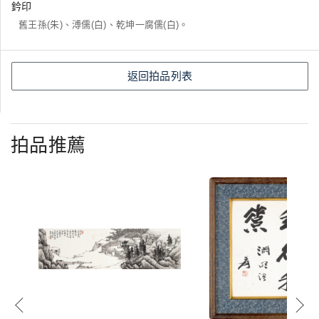
鈐印
舊王孫(朱)、溥儒(白)、乾坤一腐儒(白)。
返回拍品列表
拍品推薦