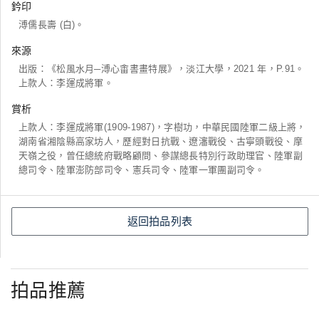
鈐印
溥儒長壽 (白)。
來源
出版：《松風水月─溥心畬書畫特展》，淡江大學，2021 年，P.91。
上款人：李運成將軍。
賞析
上款人：李運成將軍(1909-1987)，字樹功，中華民國陸軍二級上將，
湖南省湘陰縣高家坊人，歷經對日抗戰、遼瀋戰役、古寧頭戰役、摩
天嶺之役，曾任總統府戰略顧問、參謀總長特別行政助理官、陸軍副
總司令、陸軍澎防部司令、憲兵司令、陸軍一軍團副司令。
返回拍品列表
拍品推薦