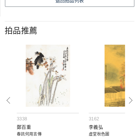
返回拍品列表
拍品推薦
3338
3162
鄭百重
李義弘
春訊何用言傳
虛堂秋色圖