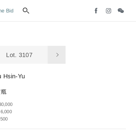
ne Bid
Lot. 3107
u Hsin-Yu
賞瓶
30,000
6,000
,500