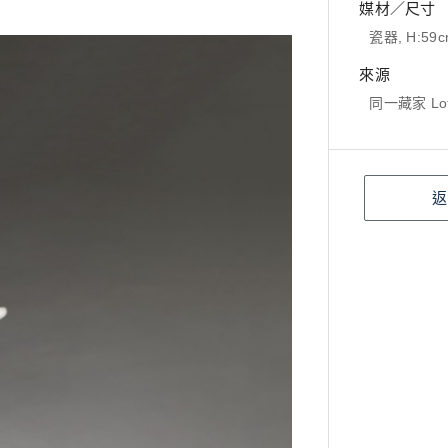
媒材／尺寸
瓷器, H:59
來源
同一藏家 Lot
返