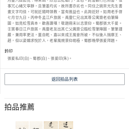
月靈八姪如見：得來函，欣悉吉抵都門，至慰。託書數行已照書，惟
事冗心緒欠寧靜，且筆墨均劣，故所書亦劣也。同住之姚崇光先生書
畫文字均佳，可就近隨時領教，當有進益也。此詢近好。如周老手啓
七月廿九日。丙申冬孟江戶旅居，禹靈仁兄出其尊公寓齋老伯筆陣
圖，如見松雪真本，歡喜讚嘆！敬題冊末以志景仰。蜀郡張大千爰。
壬寅春日江戶旅居，禹靈老友出其亡父庽齋公臨松雪筆陣圖，筆筆謹
嚴，兼用率更法，蓋自乾、嘉以來成王風會所被，不似後人揣摩王、
趙，但以姿媚求悅於人，老輩風規景仰曷極，蜀郡晚學張爰拜題。
鈐印
張爰私印(白)、蜀郡(白)、張爰印(朱)。
返回拍品列表
拍品推薦