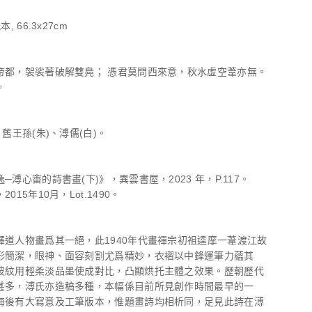
, 66.3x27cm
帝都，袈裟著破解雙鳧； 憑君莫問西來意，秋水虛空葦亦無。
。
、舊王孫(朱)、溥儒(白)。
─溥心畬的詩書畫(下)》，異雲書屋，2023 年，P.117。
015年10月，Lot.1490。
釋道人物畫爲其一絕，此1940年代畫禪宗初祖逵摩一葦渡江故
形簡潔，眼神、面容刻割尤爲精妙，衣褶以中鋒運筆力蘊其
波紋用輕柔淡品墨使成對比，凸顯烘托主體之效果。歷朝歷代
甚多，溥氏亦造稿多種，本幅係目前所見創作時間最早的一
海後有大寫意及工筆版本，惟題畫詩均相析同，足見此詩在溥