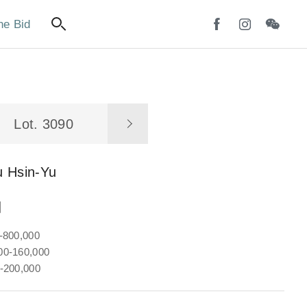
ne Bid
Lot. 3090
u Hsin-Yu
圖
-800,000
0-160,000
-200,000