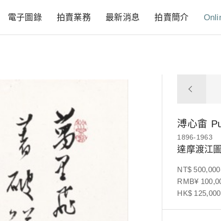
電子圖錄
拍賣業務
最新消息
拍賣簡介
Onli
溥心畬
P
1896-1963
達摩渡江
NT$ 500,000
RMB¥ 100,00
HK$ 125,000