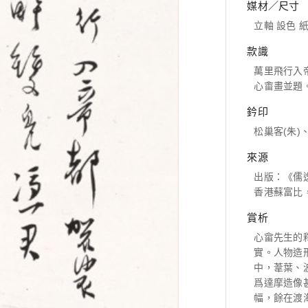
媒材／尺寸
立軸 設色 紙本
款識
萬里飛行入
心畬畫並題
鈐印
松巢客(朱)
來源
出版：《儒逸
香港蘇富比，2
賞析
心畲先生的
實。人物造
中，葦葉、
爲達摩造像
幅，餘在渡