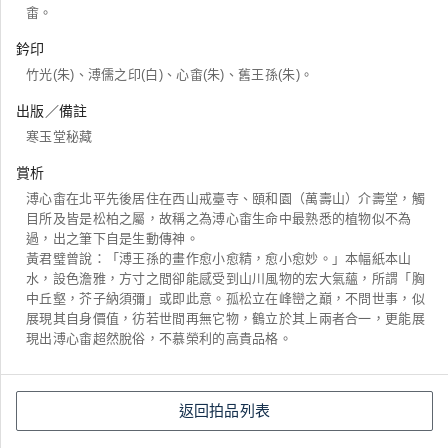
畬。
鈐印
竹光(朱)、溥儒之印(白)、心畬(朱)、舊王孫(朱)。
出版／備註
寒玉堂秘藏
賞析
溥心畬在北平先後居住在西山戒臺寺、頤和園（萬壽山）介壽堂，觸
目所及皆是松柏之屬，故稱之為溥心畬生命中最熟悉的植物似不為
過，出之筆下自是生動傳神。
黃君璧曾說：「溥王孫的畫作愈小愈精，愈小愈妙。」本幅紙本山
水，設色澹雅，方寸之間卻能感受到山川風物的宏大氣蘊，所謂「胸
中丘壑，芥子納須彌」或即此意。孤松立在峰巒之巔，不問世事，似
展現其自身價值，彷若世間再無它物，鶴立於其上兩者合一，更能展
現出溥心畬超然脫俗，不慕榮利的高貴品格。
返回拍品列表