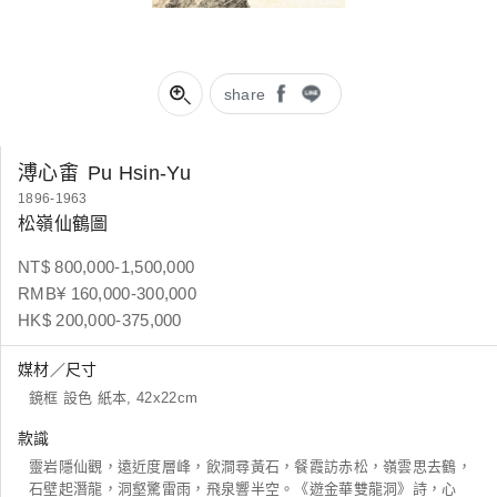
share
溥心畬
Pu Hsin-Yu
1896-1963
松嶺仙鶴圖
NT$ 800,000-1,500,000
RMB¥ 160,000-300,000
HK$ 200,000-375,000
媒材／尺寸
鏡框 設色 紙本, 42x22cm
款識
靈岩隱仙觀，遠近度層峰，飲澗尋黃石，餐霞訪赤松，嶺雲思去鶴，
石壁起潛龍，洞壑驚雷雨，飛泉響半空。《遊金華雙龍洞》詩，心