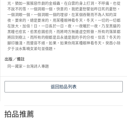
光，猶如一簇簇惡作劇的金線蟲，在白雲的身上打洞，不呼痛，也從
不說不的雪，一個洞眼一個，快意的，我把憂愁譬如昨日死的憂愁，
一個洞眼一個，一個洞眼一個的埋卻，在某個吞聲而不為人知的深
夜，要來的，總是要來的，用某種眼神看冬天，冬天，一切的一切都
在放大，加倍！日，一日長於一日，夜，一夜暖於一夜，乃至黑貓的
黑瞳也愈玄，愈黑愈圓愈亮，而將時方無邊虛空照徹，所有的落葉都
將回到樹上，而所有的樹都是且永遠是我的手的分枝，信否？冬天的
腳印雖淺，而蹙音不絕，如果，如果你用某種眼神看冬天。癸酉小除
夕于淡水集曉女弟句並借題。
出版／備註
同一藏家－台灣詩人專題
返回拍品列表
拍品推薦