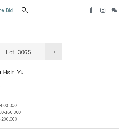
ne Bid
Lot. 3065
u Hsin-Yu
聯
-800,000
0-160,000
-200,000