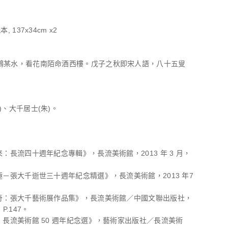
, 137x34cm x2
鷗某水，看花南陌命酒西樓。戊子之秋即宋人語，八十五叟
)、大千居士(朱)。
來：長流四十週年紀念專輯》，長流美術館，2013 年 3 月，
極－張大千逝世三十週年紀念精選》，長流美術館，2013 年7
。
傳奇：張大千藝術展作品集》，長流美術館／中國文聯出版社，
P.147。
：長流美術館 50 週年紀念選》，藝術家出版社／長流美術