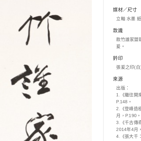
媒材／尺寸
立軸 水墨 紙本
款識
款竹誰家盟
爰。
鈐印
張爰之印(白
來源
出版：
1.《繼往開
P.148。
2.《登峰造
月，P.190
3.《千古
2014年4月，
4.《張大千