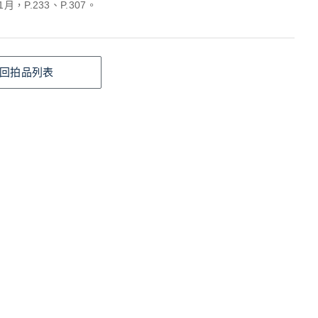
月，P.233、P.307。
回拍品列表