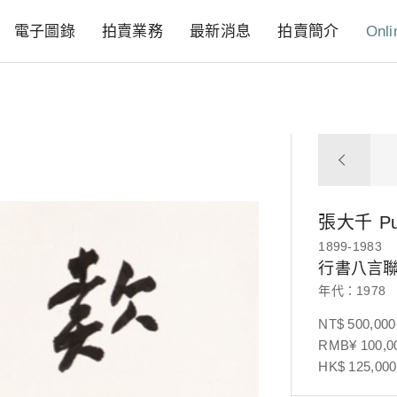
電子圖錄
拍賣業務
最新消息
拍賣簡介
Onli
張大千
P
1899-1983
行書八言
年代：1978
NT$ 500,000
RMB¥ 100,00
HK$ 125,000