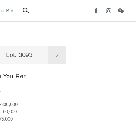
ne Bid
Lot. 3093
u You-Ren
聯
-300,000
-60,000
75,000