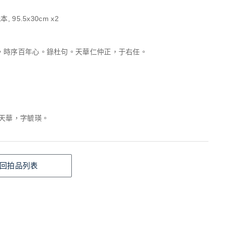
, 95.5x30cm x2
，時序百年心。錄杜句。天華仁仲正，于右任。
薛天華，字毓瑛。
回拍品列表