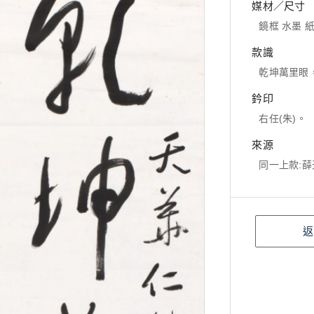
媒材／尺寸
鏡框 水墨 紙本
款識
乾坤萬里眼
鈐印
右任(朱)。
來源
同一上款:
返