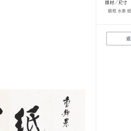
媒材／尺寸
鏡框 水墨 紙本
返