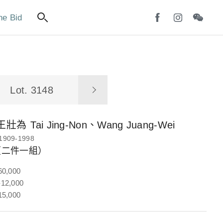
ne Bid
Lot. 3148
王壯為
Tai Jing-Non、Wang Juang-Wei
1909-1998
（二件一組）
60,000
12,000
15,000