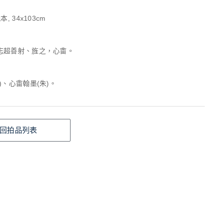
, 34x103cm
志超善射、旌之，心畬。
)、心畬翰墨(朱)。
回拍品列表