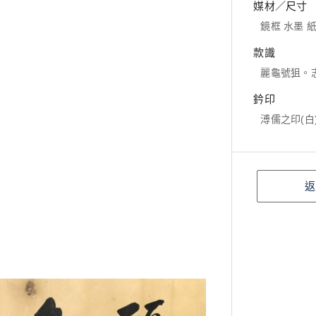
媒材／尺寸
鏡框 水墨 紙本
款識
麗龜號狙。
鈐印
溥儒之印(白
返