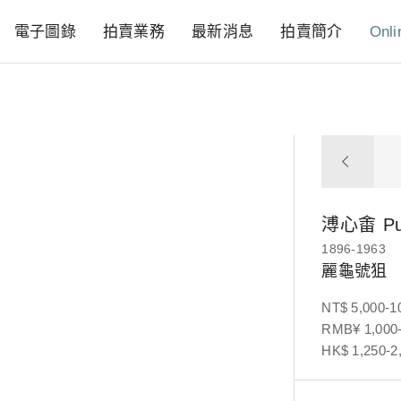
電子圖錄
拍賣業務
最新消息
拍賣簡介
Onli
溥心畬
P
1896-1963
麗龜號狙
NT$ 5,000-1
RMB¥ 1,000-
HK$ 1,250-2