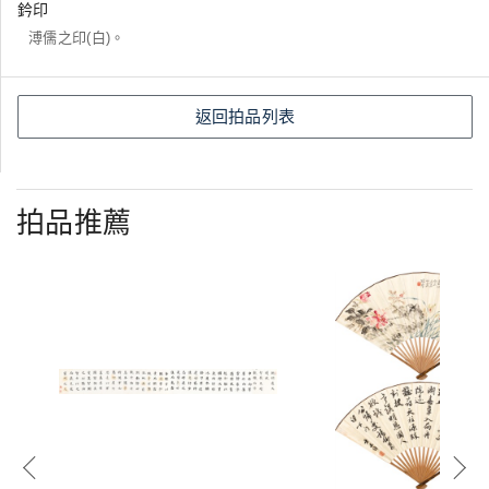
鈐印
溥儒之印(白)。
返回拍品列表
拍品推薦