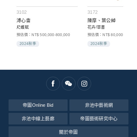
3102
3172
溥心畬
陳摩、葉公綽
尺蠖賦
花卉/草書
預估價：NT$ 500,000-800,000
預估價：NT$ 80,000-120,00
2024秋季
2024秋季
帝圖Online Bid
非池中藝術網
非池中線上藝廊
帝圖藝術研究中心
關於帝圖