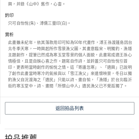
興，并錄《山中》舊作，心畬。
鈐印
只可自怡悅(朱)、溥儒三靈印(白)。
賞析
此畫雖未紀年，依其落款用印可知為50年代畫作，溥王孫渡蓬島因台
北冬季天寒，一時興起所作雪景漁父圖，其畫意臨宋、明獨釣、漁隱
主題創作，提筆已然成為寒玉堂雪景的個人面貌，此畫寫成適王孫心
情極佳，且是自娛心喜之作。題寫自作詩，並鈐蓋只可自怡悅引首
印，更表明當時創作的愉悅之情。這「寄廬忽寒」、「適興」已說明
了創作此畫當時寒冷的氣候與以「雪江漁父」來遣懷映景，冬日以獨
釣漁父自況渡海之「遺民」只能以詩、畫自愉，「漁隱」於台北臨沂
街的寒玉堂中，詩、畫間「所懷山中人」遺民漁父已不覺孤獨了。
返回拍品列表
拍品推薦