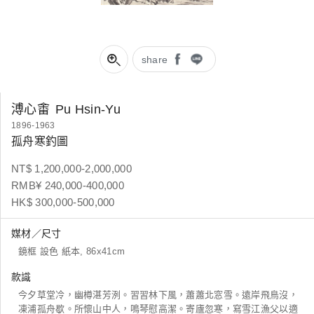
share
溥心畬
Pu Hsin-Yu
1896-1963
孤舟寒釣圖
NT$ 1,200,000-2,000,000
RMB¥ 240,000-400,000
HK$ 300,000-500,000
媒材／尺寸
鏡框 設色 紙本, 86x41cm
款識
今夕草堂冷，幽樽湛芳洌。習習林下風，蕭蕭北窓雪。遠岸飛鳥沒，
凍浦孤舟歇。所懷山中人，鳴琴慰高潔。寄廬忽寒，寫雪江漁父以適