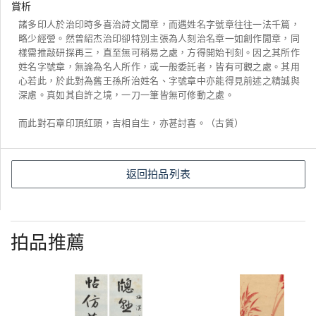
賞析
諸多印人於治印時多喜治詩文閒章，而遇姓名字號章往往一法千篇，
略少經營。然曾紹杰治印卻特別主張為人刻治名章一如創作閒章，同
樣需推敲研探再三，直至無可稍易之處，方得開始刊刻。因之其所作
姓名字號章，無論為名人所作，或一般委託者，皆有可觀之處。其用
心若此，於此對為舊王孫所治姓名、字號章中亦能得見前述之精誠與
深慮。真如其自許之境，一刀一筆皆無可修動之處。
而此對石章印頂紅頭，吉相自生，亦甚討喜。（古質）
返回拍品列表
拍品推薦