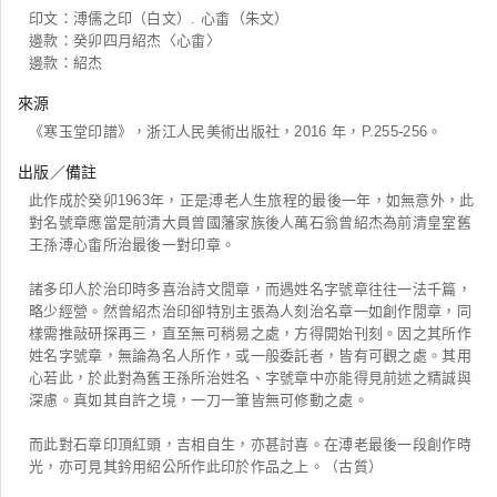
印文：溥儒之印（白文）. 心畬（朱文）
邊款：癸卯四月紹杰〈心畬〉
邊款：紹杰
來源
《寒玉堂印譜》，浙江人民美術出版社，2016 年，P.255-256。
出版／備註
此作成於癸卯1963年，正是溥老人生旅程的最後一年，如無意外，此
對名號章應當是前清大員曾國藩家族後人萬石翁曾紹杰為前清皇室舊
王孫溥心畬所治最後一對印章。
諸多印人於治印時多喜治詩文閒章，而遇姓名字號章往往一法千篇，
略少經營。然曾紹杰治印卻特別主張為人刻治名章一如創作閒章，同
樣需推敲研探再三，直至無可稍易之處，方得開始刊刻。因之其所作
姓名字號章，無論為名人所作，或一般委託者，皆有可觀之處。其用
心若此，於此對為舊王孫所治姓名、字號章中亦能得見前述之精誠與
深慮。真如其自許之境，一刀一筆皆無可修動之處。
而此對石章印頂紅頭，吉相自生，亦甚討喜。在溥老最後一段創作時
光，亦可見其鈐用紹公所作此印於作品之上。（古質）