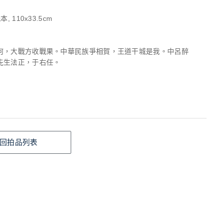
, 110x33.5cm
何，大戰方收戰果。中華民族爭相賀，王道干城是我。中呂醉
先生法正，于右任。
回拍品列表