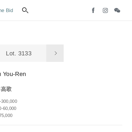
ne Bid
Lot. 3133
u You-Ren
醉高歌
-300,000
-60,000
75,000