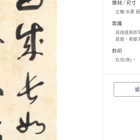
媒材／尺寸
立軸 水墨 紙本
款識
自由成長如
高歌，希聖
鈐印
右任(朱)。
返