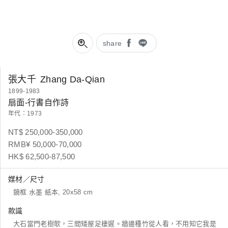
share
張大千
Zhang Da-Qian
1899-1983
扇面-行書自作詩
年代：1973
NT$ 250,000-350,000
RMB¥ 50,000-70,000
HK$ 62,500-87,500
媒材／尺寸
鏡框 水墨 紙本, 20x58 cm
款識
大石當門老樹欹，三間矮屋足棲遲。牆邊種竹從人看，不用知它我是