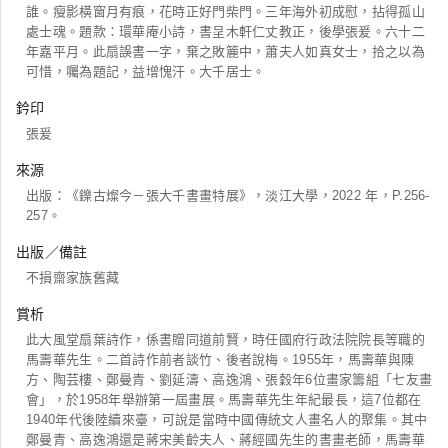
誰。瘦影橫窗月有痕，花時正好門柴門。三年海外初成慰，拈得孤山
處士魂。題款：環華庵小詩，書呈木軒仁丈教正，後學張爰。六十二
年嘉平月。此扇誤書一字，棄之敗簏中，蕭夫人如真女士，拾之以為
可惜，囑為題記，益增愧汗。大千居士。
鈐印
張爰
來源
出版：《鑠古燦今－張大千書畫特展》，淡江大學，2022 年，P.256-
257。
出版／備註
不損齋家族舊藏
賞析
此大風堂扇葉詩作，係書贈同道前賢，時任國府行政法院院長等職的
馬壽華先生。二首詩作前者談竹、後者說梅。1955年，馬壽華與陳
方、陶芸樓、鄭曼青、劉延濤、高逸鴻、張穀年6位畫家籌組「七友畫
會」，於1958年舉辦第一屆畫展。馬壽華先生年紀最長，這7位都在
1940年代後陸續來臺，可說是當時中國傳統文人畫名人的聚集。其中
鄭曼青、高逸鴻還是蔣宋美齡夫人、蔣經國先生的書畫老師，馬壽華