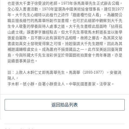
也是張大千妻子徐雯波的老師。1973年係馬壽華先生正式辭去公職，
全心投入書畫活動，1970年當選為中國美術協會理事長，連任到1977
年。大千先生心細特以此植竹之詩作「牆邊種竹從人看」，為離開公
職且擅長繪竹的馬壽華所創作並書贈，也可於此細節中觀察到大千先
生令人敬重的學養與待人處事之道。大千先生書贈此扇面時「拈得孤
山處士魂」誤書夢字雖經點去，但大千先生尊敬馬木軒道長並以後學
張爰自屬款，且不願以此有誤寫作品相贈，故將之擲去，為其英文祕
書虞如真女士發現覺得棄之可惜，拾起復請大千先生題贈，因此為其
補題識轉贈虞女士。成為蕭府不損齋藏品之一，此作至美返回臺灣寶
島，今與所藏大千先生潑彩併呈於帝圖藝術拍賣會十周年專題，亦是
延續藝事美談也。
註：上款人木軒仁丈即馬壽華先生。馬壽華（1893-1977），安徽渦
陽人，
字木軒，號小靜，自署小靜齋主人。中華民國書畫家、法學家。
返回拍品列表